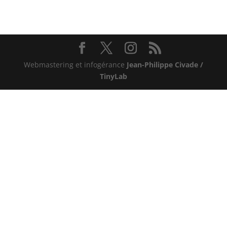
Webmastering et infogérance
Jean-Philippe Civade /
TinyLab